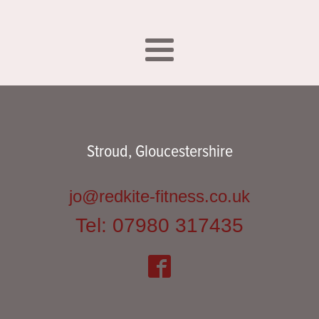
Stroud, Gloucestershire
jo@redkite-fitness.co.uk
Tel: 07980 317435